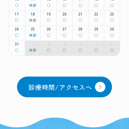
2026
2026
2026
2026
2026
2026
2026
8
8
8
8
8
8
8
月
火
水
木
金
土
日
◯
休診
◯
◯
◯
◯
◯
月
月
月
月
月
月
月
曜
曜
曜
曜
曜
曜
曜
3rd
4th
5th
6th
7th
8th
9th
日,
日,
日,
日,
日,
日,
日,
17
18
19
20
21
22
23
2026
2026
2026
2026
2026
2026
2026
8
8
8
8
8
8
8
月
火
水
木
金
土
日
◯
休診
◯
◯
◯
◯
◯
月
月
月
月
月
月
月
曜
曜
曜
曜
曜
曜
曜
10th
11th
12th
13th
14th
15th
16th
日,
日,
日,
日,
日,
日,
日,
24
25
26
27
28
29
30
2026
2026
2026
2026
2026
2026
2026
8
8
8
8
8
8
8
月
火
水
木
金
土
日
◯
休診
◯
◯
◯
◯
◯
月
月
月
月
月
月
月
曜
曜
曜
曜
曜
曜
曜
17th
18th
19th
20th
21st
22nd
23rd
日,
日,
日,
日,
日,
日,
日,
31
1
2
3
4
5
6
2026
2026
2026
2026
2026
2026
2026
8
8
8
8
8
8
8
月
火
水
木
金
土
日
◯
休診
◯
◯
◯
◯
◯
月
月
月
月
月
月
月
曜
曜
曜
曜
曜
曜
曜
24th
25th
26th
27th
28th
29th
30th
日,
日,
日,
日,
日,
日,
日,
2026
2026
2026
2026
2026
2026
2026
8
9
9
9
9
9
9
月
月
月
月
月
月
月
31st
1st
2nd
3rd
4th
5th
6th
2026
2026
2026
2026
2026
2026
2026
診療時間/アクセスへ