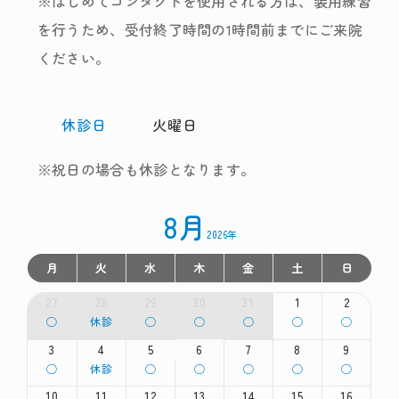
※はじめてコンタクトを使用される方は、装用練習
を行うため、受付終了時間の1時間前までにご来院
ください。
休診日
火曜日
※祝日の場合も休診となります。
8月
2026年
月
火
水
木
金
土
日
27
28
29
30
31
1
2
月
火
水
木
金
土
日
◯
休診
◯
◯
◯
◯
◯
曜
曜
曜
曜
曜
曜
曜
日,
日,
日,
日,
日,
日,
日,
3
4
5
6
7
8
9
7
7
7
7
7
8
8
月
火
水
木
金
土
日
◯
休診
◯
◯
◯
◯
◯
月
月
月
月
月
月
月
曜
曜
曜
曜
曜
曜
曜
27th
28th
29th
30th
31st
1st
2nd
日,
日,
日,
日,
日,
日,
日,
10
11
12
13
14
15
16