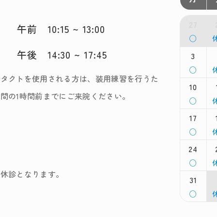
27
午前 10:15 ~ 13:00
月
◯
曜
午後 14:30 ~ 17:45
日,
3
日
7
7
月
◯
月
ンタクトを使用される方は、装用練習を行うた
曜
27th
2
10
日,
日
2026
2
間の1時間前までにご来院ください。
8
8
月
◯
月
曜
3rd
4
17
日,
日
2026
2
8
8
月
◯
月
曜
10th
1
24
日,
日
2026
2
8
8
月
◯
月
曜
も休診となります。
17th
1
31
日,
日
2026
2
8
8
月
◯
月
曜
24th
2
日,
日
2026
2