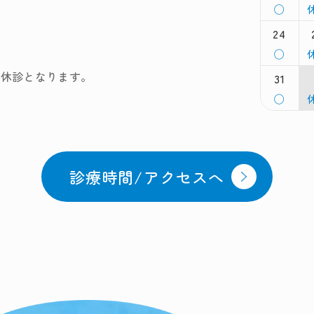
8
8
月
◯
月
曜
10th
1
24
日,
日
2026
2
8
8
月
◯
月
曜
17th
1
も休診となります。
31
日,
日
2026
2
8
8
月
◯
月
曜
24th
2
日,
日
2026
2
8
9
月
31st
1
診療時間/アクセスへ
2026
2