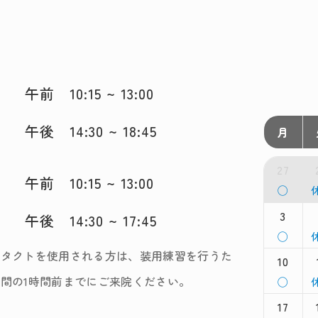
午前 10:15 ~ 13:00
午後 14:30 ~ 18:45
月
27
午前 10:15 ~ 13:00
月
◯
曜
日,
3
日
午後 14:30 ~ 17:45
7
7
月
◯
月
曜
27th
2
ンタクトを使用される方は、装用練習を行うた
10
日,
日
2026
2
8
8
間の1時間前までにご来院ください。
月
◯
月
曜
3rd
4
17
日,
日
2026
2