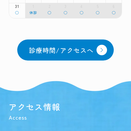
曜
曜
曜
曜
曜
曜
曜
17th
18th
19th
20th
21st
22nd
23rd
日,
日,
日,
日,
日,
日,
日,
31
1
2
3
4
5
6
2026
2026
2026
2026
2026
2026
2026
8
8
8
8
8
8
8
月
火
水
木
金
土
日
◯
休診
◯
◯
◯
◯
◯
月
月
月
月
月
月
月
曜
曜
曜
曜
曜
曜
曜
24th
25th
26th
27th
28th
29th
30th
日,
日,
日,
日,
日,
日,
日,
2026
2026
2026
2026
2026
2026
2026
8
9
9
9
9
9
9
月
月
月
月
月
月
月
31st
1st
2nd
3rd
4th
5th
6th
2026
2026
2026
2026
2026
2026
2026
診療時間/アクセスへ
アクセス情報
Access