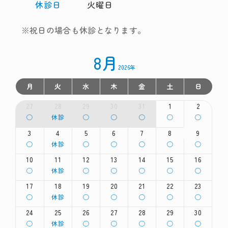
休診日
火曜日
※祝日の場合も休診となります。
8月
2026年
月
火
水
木
金
土
日
27
28
29
30
31
1
2
月
火
水
木
金
土
日
◯
休診
◯
◯
◯
◯
◯
曜
曜
曜
曜
曜
曜
曜
日,
日,
日,
日,
日,
日,
日,
3
4
5
6
7
8
9
7
7
7
7
7
8
8
月
火
水
木
金
土
日
◯
休診
◯
◯
◯
◯
◯
月
月
月
月
月
月
月
曜
曜
曜
曜
曜
曜
曜
27th
28th
29th
30th
31st
1st
2nd
日,
日,
日,
日,
日,
日,
日,
10
11
12
13
14
15
16
2026
2026
2026
2026
2026
2026
2026
8
8
8
8
8
8
8
月
火
水
木
金
土
日
◯
休診
◯
◯
◯
◯
◯
月
月
月
月
月
月
月
曜
曜
曜
曜
曜
曜
曜
3rd
4th
5th
6th
7th
8th
9th
日,
日,
日,
日,
日,
日,
日,
17
18
19
20
21
22
23
2026
2026
2026
2026
2026
2026
2026
8
8
8
8
8
8
8
月
火
水
木
金
土
日
◯
休診
◯
◯
◯
◯
◯
月
月
月
月
月
月
月
曜
曜
曜
曜
曜
曜
曜
10th
11th
12th
13th
14th
15th
16th
日,
日,
日,
日,
日,
日,
日,
24
25
26
27
28
29
30
2026
2026
2026
2026
2026
2026
2026
8
8
8
8
8
8
8
月
火
水
木
金
土
日
◯
休診
◯
◯
◯
◯
◯
月
月
月
月
月
月
月